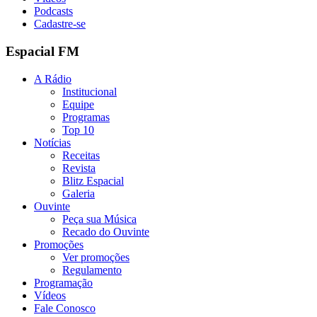
Podcasts
Cadastre-se
Espacial FM
A Rádio
Institucional
Equipe
Programas
Top 10
Notícias
Receitas
Revista
Blitz Espacial
Galeria
Ouvinte
Peça sua Música
Recado do Ouvinte
Promoções
Ver promoções
Regulamento
Programação
Vídeos
Fale Conosco