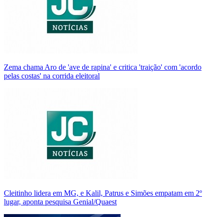
Zema chama Aro de 'ave de rapina' e critica 'traição' com 'acordo
pelas costas' na corrida eleitoral
Cleitinho lidera em MG, e Kalil, Patrus e Simões empatam em 2º
lugar, aponta pesquisa Genial/Quaest