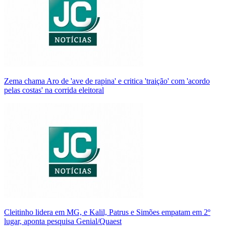
Zema chama Aro de 'ave de rapina' e critica 'traição' com 'acordo
pelas costas' na corrida eleitoral
Cleitinho lidera em MG, e Kalil, Patrus e Simões empatam em 2º
lugar, aponta pesquisa Genial/Quaest