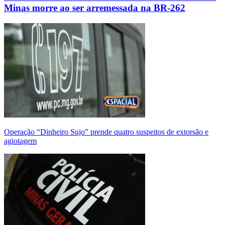
Minas morre ao ser arremessada na BR-262
Operação “Dinheiro Sujo” prende quatro suspeitos de extorsão e
agiotagem