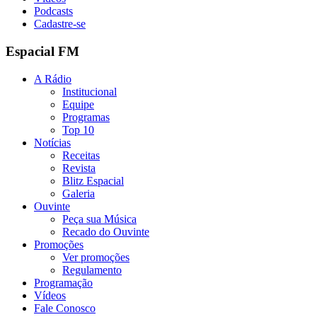
Podcasts
Cadastre-se
Espacial FM
A Rádio
Institucional
Equipe
Programas
Top 10
Notícias
Receitas
Revista
Blitz Espacial
Galeria
Ouvinte
Peça sua Música
Recado do Ouvinte
Promoções
Ver promoções
Regulamento
Programação
Vídeos
Fale Conosco