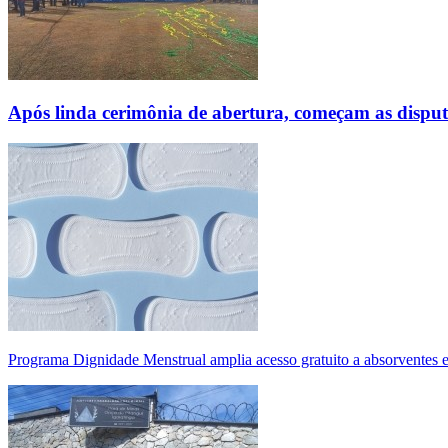
Após linda cerimônia de abertura, começam as disp
Programa Dignidade Menstrual amplia acesso gratuito a absorventes 