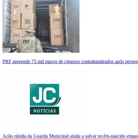
PRF apreende 75 mil maços de cigarros contrabandeados após perse
Ação rápida da Guarda Municipal ajuda a salvar recém-nascido enga