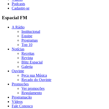
Podcasts
Cadastre-se
Espacial FM
A Rádio
Institucional
Equipe
Programas
Top 10
Notícias
Receitas
Revista
Blitz Espacial
Galeria
Ouvinte
Peça sua Música
Recado do Ouvinte
Promoções
Ver promoções
Regulamento
Programação
Vídeos
Fale Conosco