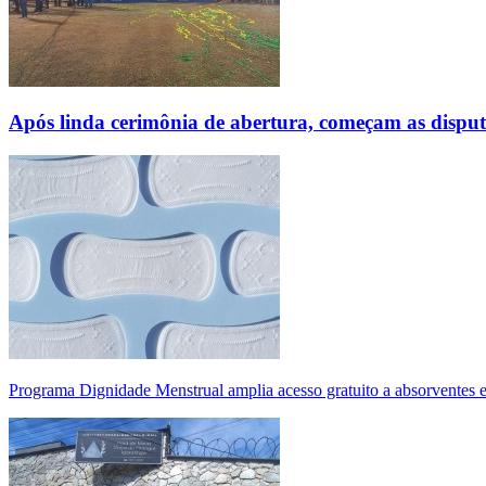
Após linda cerimônia de abertura, começam as disp
Programa Dignidade Menstrual amplia acesso gratuito a absorventes 