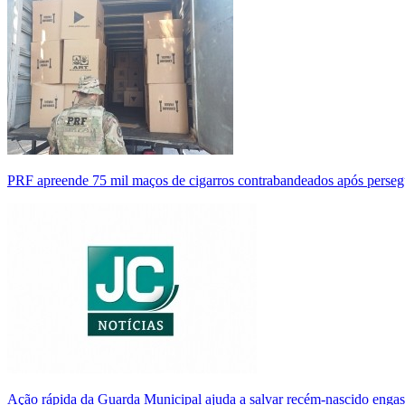
PRF apreende 75 mil maços de cigarros contrabandeados após perse
Ação rápida da Guarda Municipal ajuda a salvar recém-nascido enga