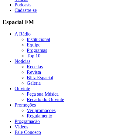
Podcasts
Cadastre-se
Espacial FM
A Rádio
Institucional
Equipe
Programas
Top 10
Notícias
Receitas
Revista
Blitz Espacial
Galeria
Ouvinte
Peça sua Música
Recado do Ouvinte
Promoções
Ver promoções
Regulamento
Programação
Vídeos
Fale Conosco