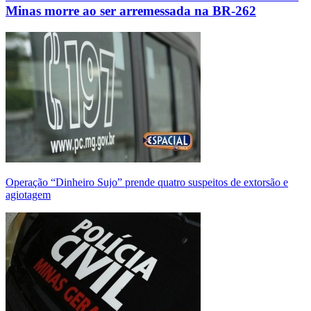
Minas morre ao ser arremessada na BR-262
Operação “Dinheiro Sujo” prende quatro suspeitos de extorsão e
agiotagem