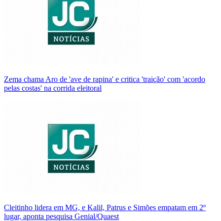
Zema chama Aro de 'ave de rapina' e critica 'traição' com 'acordo
pelas costas' na corrida eleitoral
Cleitinho lidera em MG, e Kalil, Patrus e Simões empatam em 2º
lugar, aponta pesquisa Genial/Quaest