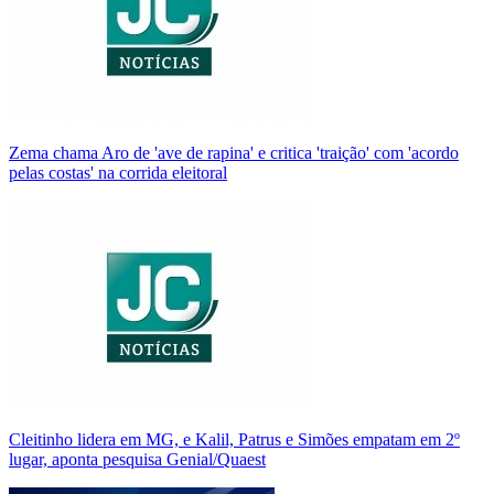
Zema chama Aro de 'ave de rapina' e critica 'traição' com 'acordo
pelas costas' na corrida eleitoral
Cleitinho lidera em MG, e Kalil, Patrus e Simões empatam em 2º
lugar, aponta pesquisa Genial/Quaest