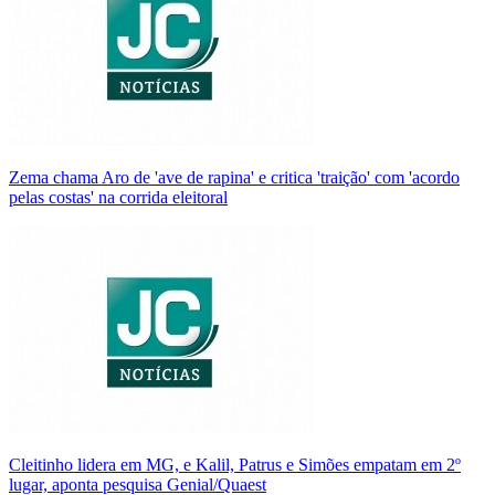
Zema chama Aro de 'ave de rapina' e critica 'traição' com 'acordo
pelas costas' na corrida eleitoral
Cleitinho lidera em MG, e Kalil, Patrus e Simões empatam em 2º
lugar, aponta pesquisa Genial/Quaest