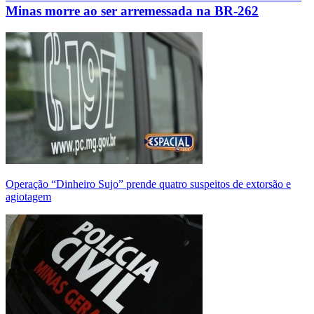
Minas morre ao ser arremessada na BR-262
Operação “Dinheiro Sujo” prende quatro suspeitos de extorsão e
agiotagem