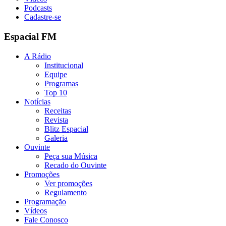
Podcasts
Cadastre-se
Espacial FM
A Rádio
Institucional
Equipe
Programas
Top 10
Notícias
Receitas
Revista
Blitz Espacial
Galeria
Ouvinte
Peça sua Música
Recado do Ouvinte
Promoções
Ver promoções
Regulamento
Programação
Vídeos
Fale Conosco