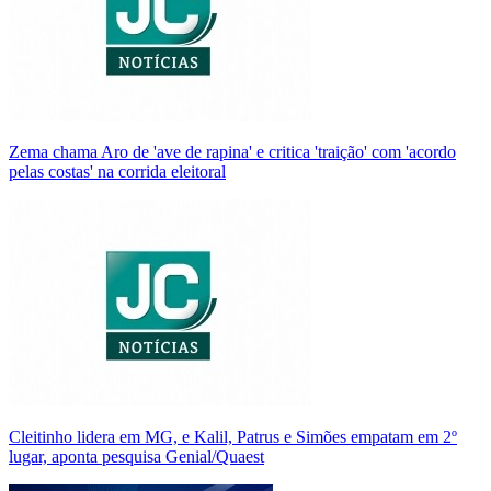
Zema chama Aro de 'ave de rapina' e critica 'traição' com 'acordo
pelas costas' na corrida eleitoral
Cleitinho lidera em MG, e Kalil, Patrus e Simões empatam em 2º
lugar, aponta pesquisa Genial/Quaest