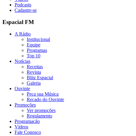
Podcasts
Cadastre-se
Espacial FM
A Rádio
Institucional
Equipe
Programas
Top 10
Notícias
Receitas
Revista
Blitz Espacial
Galeria
Ouvinte
Peça sua Música
Recado do Ouvinte
Promoções
Ver promoções
Regulamento
Programação
Vídeos
Fale Conosco