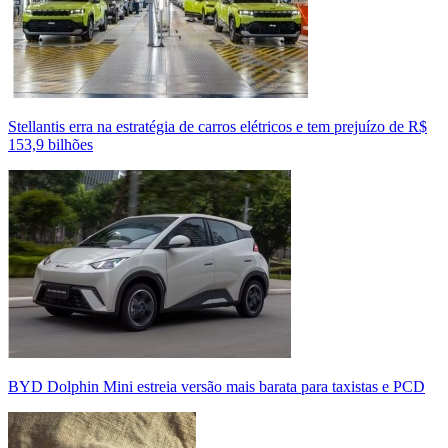
Stellantis erra na estratégia de carros elétricos e tem prejuízo de R$
153,9 bilhões
BYD Dolphin Mini estreia versão mais barata para taxistas e PCD