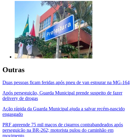
Outras
Duas pessoas ficam feridas após pneu de van estourar na MG-164
Após perseguição, Guarda Municipal prende suspeito de fazer
delivery de drogas
Ação rápida da Guarda Municipal ajuda a salvar recém-nascido
engasgado
PRF apreende 75 mil maços de cigarros contrabandeados após
perseguição na BR-262; motorista pulou do caminhão em
movimento