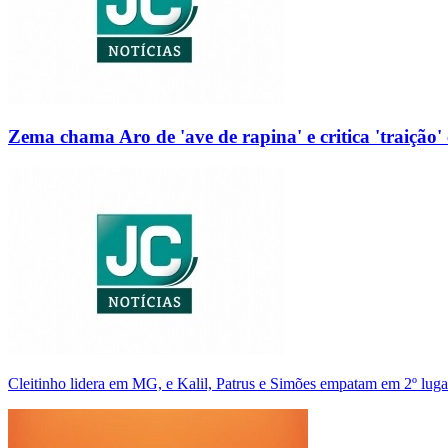
Zema chama Aro de 'ave de rapina' e critica 'traição' 
Cleitinho lidera em MG, e Kalil, Patrus e Simões empatam em 2º luga