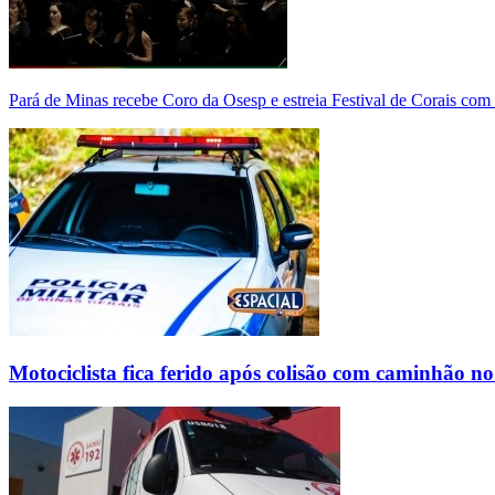
Pará de Minas recebe Coro da Osesp e estreia Festival de Corais com
Motociclista fica ferido após colisão com caminhão n