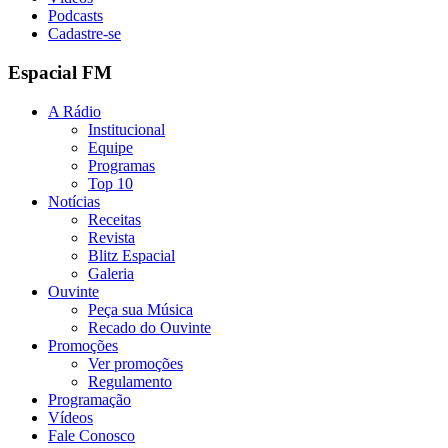
Podcasts
Cadastre-se
Espacial FM
A Rádio
Institucional
Equipe
Programas
Top 10
Notícias
Receitas
Revista
Blitz Espacial
Galeria
Ouvinte
Peça sua Música
Recado do Ouvinte
Promoções
Ver promoções
Regulamento
Programação
Vídeos
Fale Conosco