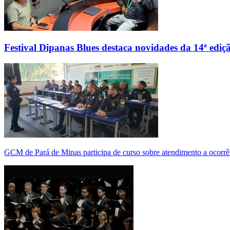
Festival Dipanas Blues destaca novidades da 14ª ediç
GCM de Pará de Minas participa de curso sobre atendimento a ocorrê