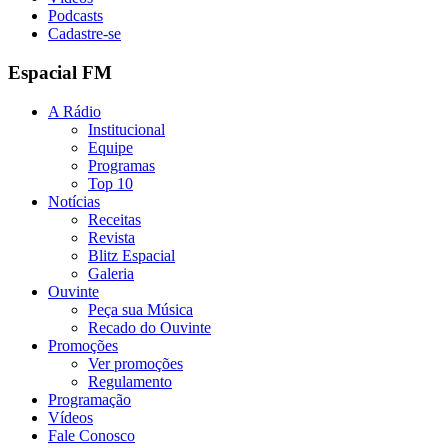
Podcasts
Cadastre-se
Espacial FM
A Rádio
Institucional
Equipe
Programas
Top 10
Notícias
Receitas
Revista
Blitz Espacial
Galeria
Ouvinte
Peça sua Música
Recado do Ouvinte
Promoções
Ver promoções
Regulamento
Programação
Vídeos
Fale Conosco