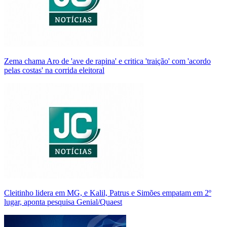
Zema chama Aro de 'ave de rapina' e critica 'traição' com 'acordo
pelas costas' na corrida eleitoral
Cleitinho lidera em MG, e Kalil, Patrus e Simões empatam em 2º
lugar, aponta pesquisa Genial/Quaest