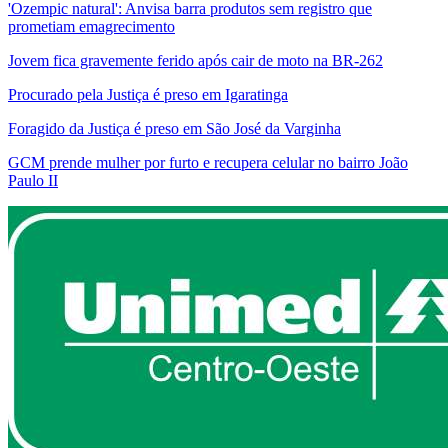
'Ozempic natural': Anvisa barra produtos sem registro que
prometiam emagrecimento
Jovem fica gravemente ferido após cair de moto na BR-262
Procurado pela Justiça é preso em Igaratinga
Foragido da Justiça é preso em São José da Varginha
GCM prende mulher por furto e recupera celular no bairro João
Paulo II