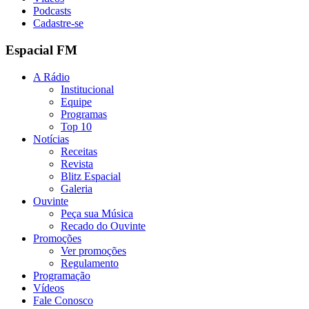
Podcasts
Cadastre-se
Espacial FM
A Rádio
Institucional
Equipe
Programas
Top 10
Notícias
Receitas
Revista
Blitz Espacial
Galeria
Ouvinte
Peça sua Música
Recado do Ouvinte
Promoções
Ver promoções
Regulamento
Programação
Vídeos
Fale Conosco