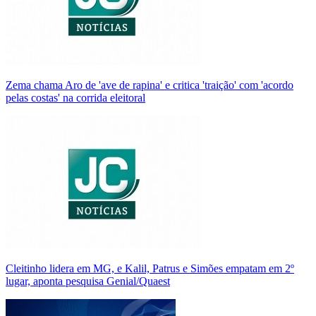
Zema chama Aro de 'ave de rapina' e critica 'traição' com 'acordo
pelas costas' na corrida eleitoral
Cleitinho lidera em MG, e Kalil, Patrus e Simões empatam em 2º
lugar, aponta pesquisa Genial/Quaest