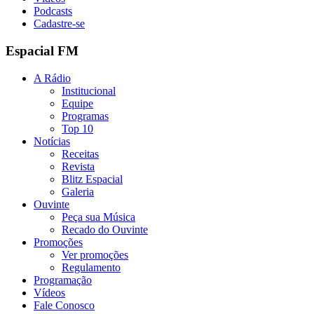
Podcasts
Cadastre-se
Espacial FM
A Rádio
Institucional
Equipe
Programas
Top 10
Notícias
Receitas
Revista
Blitz Espacial
Galeria
Ouvinte
Peça sua Música
Recado do Ouvinte
Promoções
Ver promoções
Regulamento
Programação
Vídeos
Fale Conosco