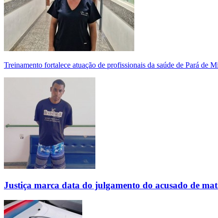
Treinamento fortalece atuação de profissionais da saúde de Pará de 
Justiça marca data do julgamento do acusado de mat