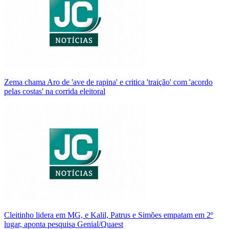
Zema chama Aro de 'ave de rapina' e critica 'traição' com 'acordo
pelas costas' na corrida eleitoral
Cleitinho lidera em MG, e Kalil, Patrus e Simões empatam em 2º
lugar, aponta pesquisa Genial/Quaest