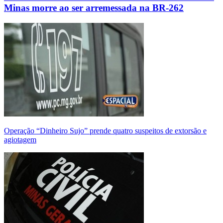
Minas morre ao ser arremessada na BR-262
Operação “Dinheiro Sujo” prende quatro suspeitos de extorsão e
agiotagem