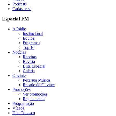
Podcasts
Cadastre-se
Espacial FM
A Rádio
Institucional
Equipe
Programas
Top 10
Notícias
Receitas
Revista
Blitz Espacial
Galeria
Ouvinte
Peça sua Música
Recado do Ouvinte
Promoções
Ver promoções
Regulamento
Programação
Vídeos
Fale Conosco