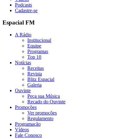
Podcasts
Cadastre-se
Espacial FM
A Rádio
Institucional
Equipe
Programas
Top 10
Notícias
Receitas
Revista
Blitz Espacial
Galeria
Ouvinte
Peça sua Música
Recado do Ouvinte
Promoções
Ver promoções
Regulamento
Programação
Vídeos
Fale Conosco