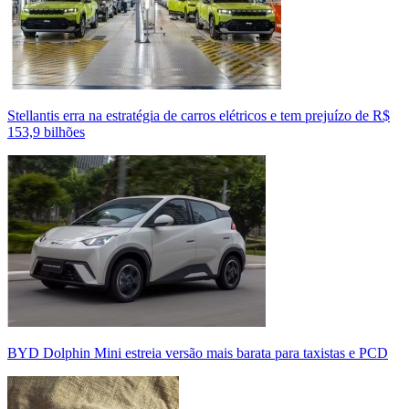
Stellantis erra na estratégia de carros elétricos e tem prejuízo de R$
153,9 bilhões
BYD Dolphin Mini estreia versão mais barata para taxistas e PCD