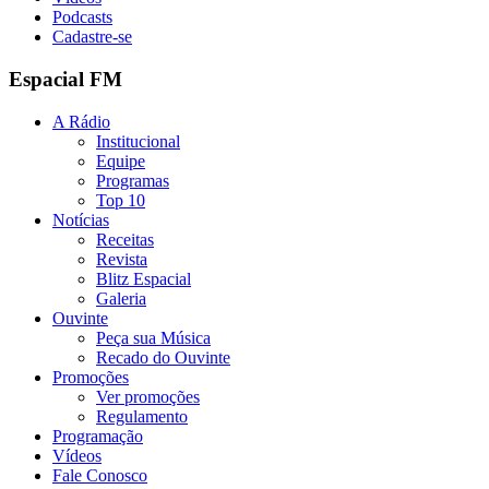
Podcasts
Cadastre-se
Espacial FM
A Rádio
Institucional
Equipe
Programas
Top 10
Notícias
Receitas
Revista
Blitz Espacial
Galeria
Ouvinte
Peça sua Música
Recado do Ouvinte
Promoções
Ver promoções
Regulamento
Programação
Vídeos
Fale Conosco