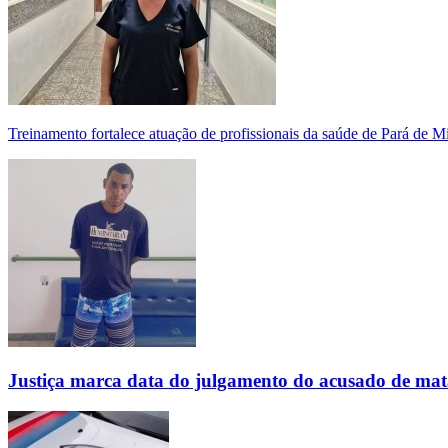
Treinamento fortalece atuação de profissionais da saúde de Pará de 
Justiça marca data do julgamento do acusado de mat