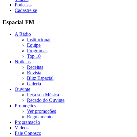
Podcasts
Cadastre-se
Espacial FM
A Rádio
Institucional
Equipe
Programas
Top 10
Notícias
Receitas
Revista
Blitz Espacial
Galeria
Ouvinte
Peça sua Música
Recado do Ouvinte
Promoções
Ver promoções
Regulamento
Programação
Vídeos
Fale Conosco