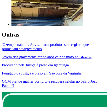
Outras
'Ozempic natural': Anvisa barra produtos sem registro que
prometiam emagrecimento
Jovem fica gravemente ferido após cair de moto na BR-262
Procurado pela Justiça é preso em Igaratinga
Foragido da Justiça é preso em São José da Varginha
GCM prende mulher por furto e recupera celular no bairro João
Paulo II