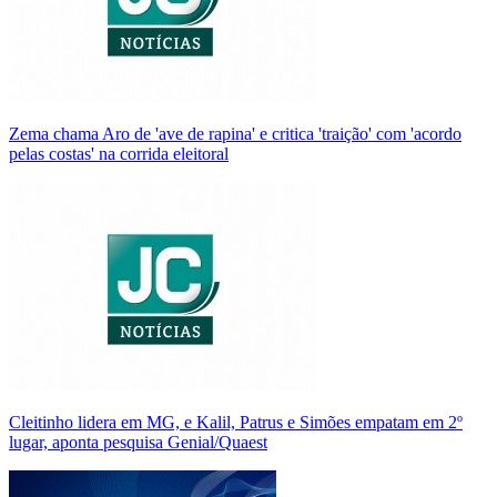
Zema chama Aro de 'ave de rapina' e critica 'traição' com 'acordo
pelas costas' na corrida eleitoral
Cleitinho lidera em MG, e Kalil, Patrus e Simões empatam em 2º
lugar, aponta pesquisa Genial/Quaest