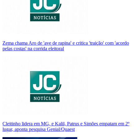
Zema chama Aro de 'ave de rapina' e critica 'traição' com 'acordo
pelas costas' na corrida eleitoral
Cleitinho lidera em MG, e Kalil, Patrus e Simões empatam em 2º
lugar, aponta pesquisa Genial/Quaest