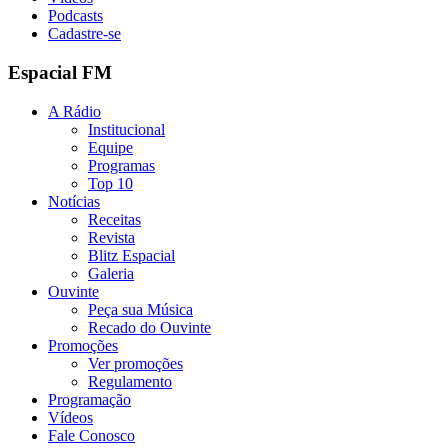
Podcasts
Cadastre-se
Espacial FM
A Rádio
Institucional
Equipe
Programas
Top 10
Notícias
Receitas
Revista
Blitz Espacial
Galeria
Ouvinte
Peça sua Música
Recado do Ouvinte
Promoções
Ver promoções
Regulamento
Programação
Vídeos
Fale Conosco