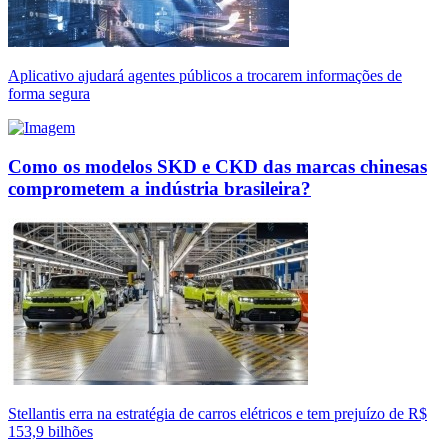
Aplicativo ajudará agentes públicos a trocarem informações de
forma segura
Como os modelos SKD e CKD das marcas chinesas
comprometem a indústria brasileira?
Stellantis erra na estratégia de carros elétricos e tem prejuízo de R$
153,9 bilhões