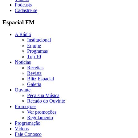
Podcasts
Cadastre-se
Espacial FM
A Rádio
Institucional
Equipe
Programas
Top 10
Notícias
Receitas
Revista
Blitz Espacial
Galeria
Ouvinte
Peça sua Música
Recado do Ouvinte
Promoções
Ver promoções
Regulamento
Programação
Vídeos
Fale Conosco