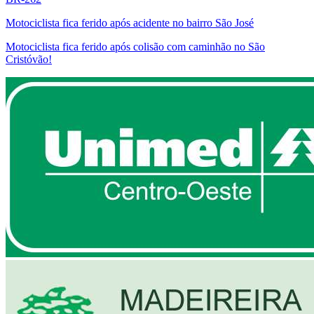
Motociclista fica ferido após acidente no bairro São José
Motociclista fica ferido após colisão com caminhão no São
Cristóvão!