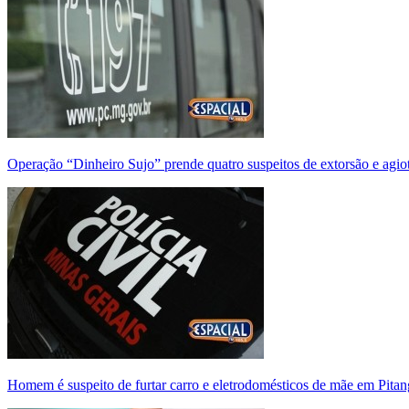
Operação “Dinheiro Sujo” prende quatro suspeitos de extorsão e agi
Homem é suspeito de furtar carro e eletrodomésticos de mãe em Pitan