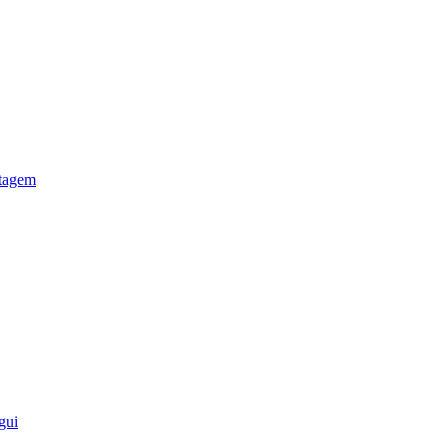
otagem
gui