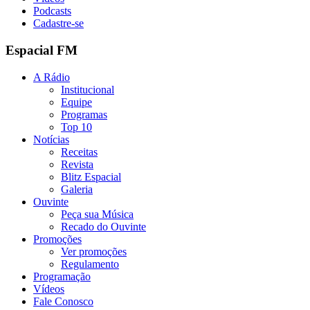
Podcasts
Cadastre-se
Espacial FM
A Rádio
Institucional
Equipe
Programas
Top 10
Notícias
Receitas
Revista
Blitz Espacial
Galeria
Ouvinte
Peça sua Música
Recado do Ouvinte
Promoções
Ver promoções
Regulamento
Programação
Vídeos
Fale Conosco