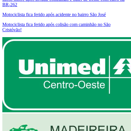
BR-262
Motociclista fica ferido após acidente no bairro São José
Motociclista fica ferido após colisão com caminhão no São
Cristóvão!