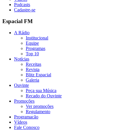
Podcasts
Cadastre-se
Espacial FM
A Rádio
Institucional
Equipe
Programas
Top 10
Notícias
Receitas
Revista
Blitz Espacial
Galeria
Ouvinte
Peça sua Música
Recado do Ouvinte
Promoções
Ver promoções
Regulamento
Programação
Vídeos
Fale Conosco