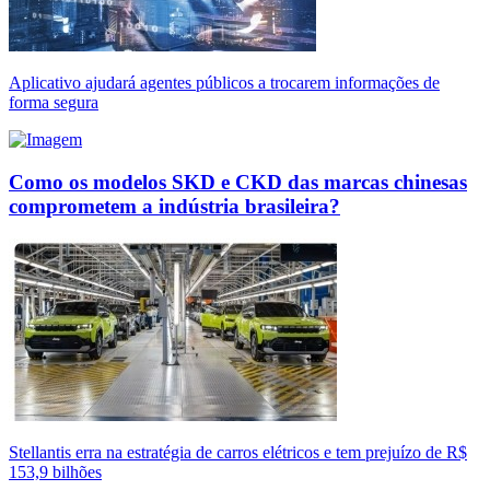
Aplicativo ajudará agentes públicos a trocarem informações de
forma segura
Como os modelos SKD e CKD das marcas chinesas
comprometem a indústria brasileira?
Stellantis erra na estratégia de carros elétricos e tem prejuízo de R$
153,9 bilhões