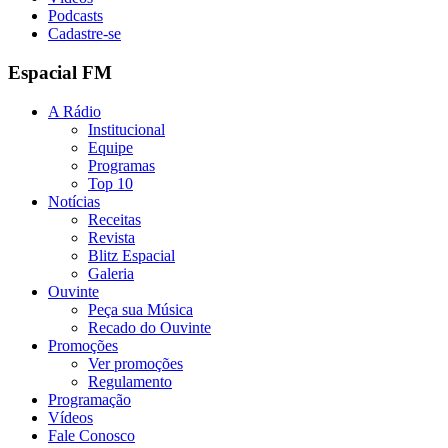
Podcasts
Cadastre-se
Espacial FM
A Rádio
Institucional
Equipe
Programas
Top 10
Notícias
Receitas
Revista
Blitz Espacial
Galeria
Ouvinte
Peça sua Música
Recado do Ouvinte
Promoções
Ver promoções
Regulamento
Programação
Vídeos
Fale Conosco