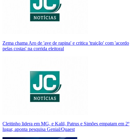
Zema chama Aro de 'ave de rapina' e critica 'traição' com 'acordo
pelas costas' na corrida eleitoral
Cleitinho lidera em MG, e Kalil, Patrus e Simões empatam em 2º
lugar, aponta pesquisa Genial/Quaest