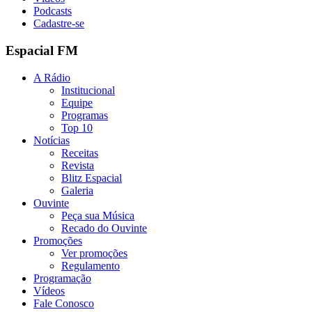
Podcasts
Cadastre-se
Espacial FM
A Rádio
Institucional
Equipe
Programas
Top 10
Notícias
Receitas
Revista
Blitz Espacial
Galeria
Ouvinte
Peça sua Música
Recado do Ouvinte
Promoções
Ver promoções
Regulamento
Programação
Vídeos
Fale Conosco