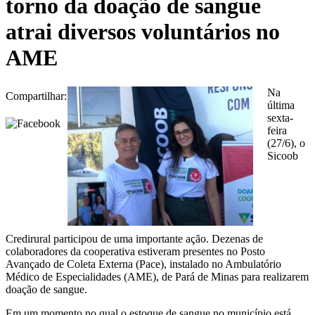
torno da doação de sangue
atrai diversos voluntários no
AME
Na
Compartilhar:
última
sexta-
feira
(27/6), o
Sicoob
Credirural participou de uma importante ação. Dezenas de
colaboradores da cooperativa estiveram presentes no Posto
Avançado de Coleta Externa (Pace), instalado no Ambulatório
Médico de Especialidades (AME), de Pará de Minas para realizarem
doação de sangue.
Em um momento no qual o estoque de sangue no município está