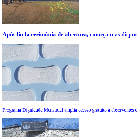
Após linda cerimônia de abertura, começam as disp
Programa Dignidade Menstrual amplia acesso gratuito a absorventes 