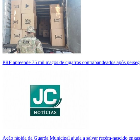
PRF apreende 75 mil maços de cigarros contrabandeados após perse
Ação rápida da Guarda Municipal ajuda a salvar recém-nascido enga