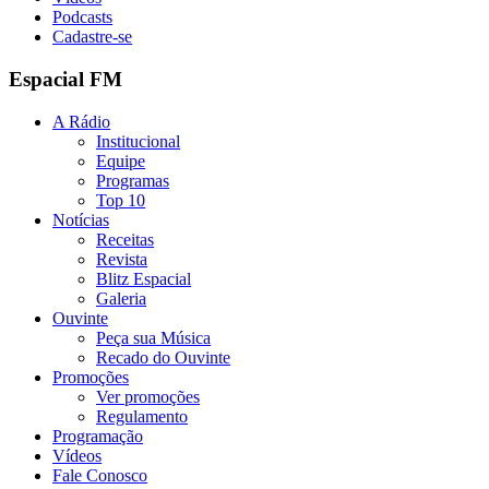
Podcasts
Cadastre-se
Espacial FM
A Rádio
Institucional
Equipe
Programas
Top 10
Notícias
Receitas
Revista
Blitz Espacial
Galeria
Ouvinte
Peça sua Música
Recado do Ouvinte
Promoções
Ver promoções
Regulamento
Programação
Vídeos
Fale Conosco