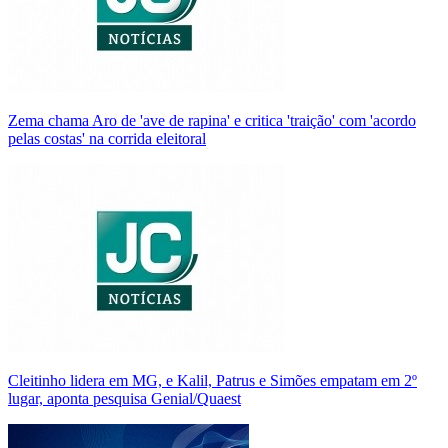
Zema chama Aro de 'ave de rapina' e critica 'traição' com 'acordo
pelas costas' na corrida eleitoral
Cleitinho lidera em MG, e Kalil, Patrus e Simões empatam em 2º
lugar, aponta pesquisa Genial/Quaest