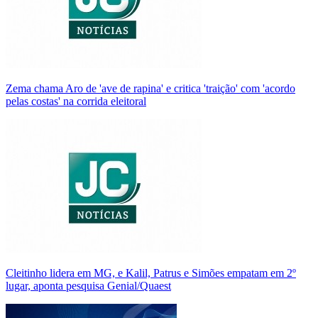
Zema chama Aro de 'ave de rapina' e critica 'traição' com 'acordo
pelas costas' na corrida eleitoral
Cleitinho lidera em MG, e Kalil, Patrus e Simões empatam em 2º
lugar, aponta pesquisa Genial/Quaest