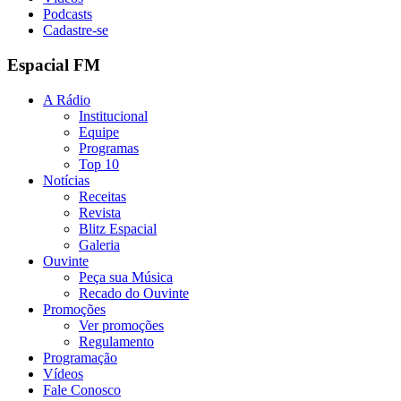
Podcasts
Cadastre-se
Espacial FM
A Rádio
Institucional
Equipe
Programas
Top 10
Notícias
Receitas
Revista
Blitz Espacial
Galeria
Ouvinte
Peça sua Música
Recado do Ouvinte
Promoções
Ver promoções
Regulamento
Programação
Vídeos
Fale Conosco