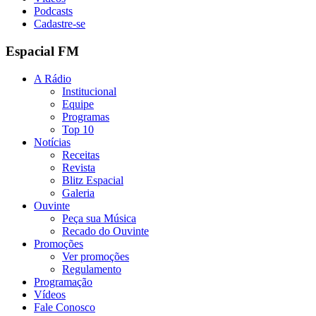
Podcasts
Cadastre-se
Espacial FM
A Rádio
Institucional
Equipe
Programas
Top 10
Notícias
Receitas
Revista
Blitz Espacial
Galeria
Ouvinte
Peça sua Música
Recado do Ouvinte
Promoções
Ver promoções
Regulamento
Programação
Vídeos
Fale Conosco