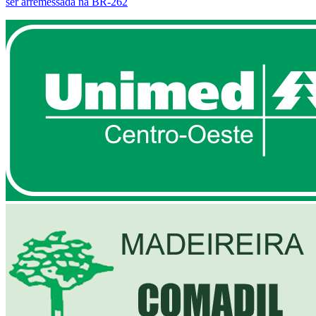
ser arremessada na BR-262