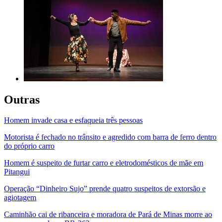
Outras
Homem invade casa e esfaqueia três pessoas
Motorista é fechado no trânsito e agredido com barra de ferro dentro
do próprio carro
Homem é suspeito de furtar carro e eletrodomésticos de mãe em
Pitangui
Operação “Dinheiro Sujo” prende quatro suspeitos de extorsão e
agiotagem
Caminhão cai de ribanceira e moradora de Pará de Minas morre ao