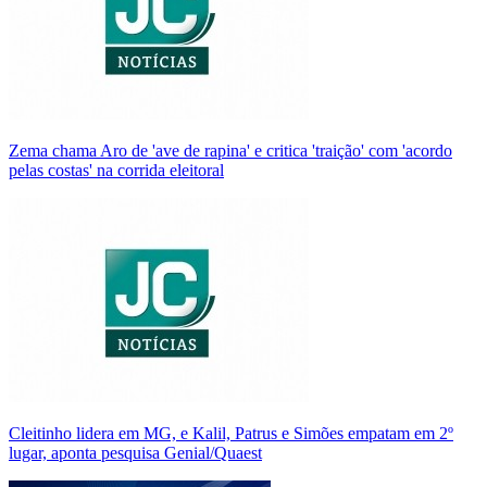
Zema chama Aro de 'ave de rapina' e critica 'traição' com 'acordo
pelas costas' na corrida eleitoral
Cleitinho lidera em MG, e Kalil, Patrus e Simões empatam em 2º
lugar, aponta pesquisa Genial/Quaest