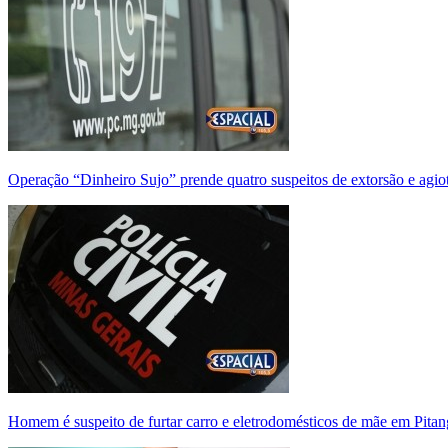
Operação “Dinheiro Sujo” prende quatro suspeitos de extorsão e agi
Homem é suspeito de furtar carro e eletrodomésticos de mãe em Pitan