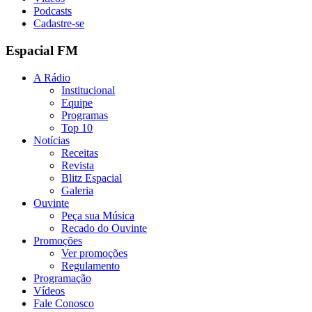
Podcasts
Cadastre-se
Espacial FM
A Rádio
Institucional
Equipe
Programas
Top 10
Notícias
Receitas
Revista
Blitz Espacial
Galeria
Ouvinte
Peça sua Música
Recado do Ouvinte
Promoções
Ver promoções
Regulamento
Programação
Vídeos
Fale Conosco