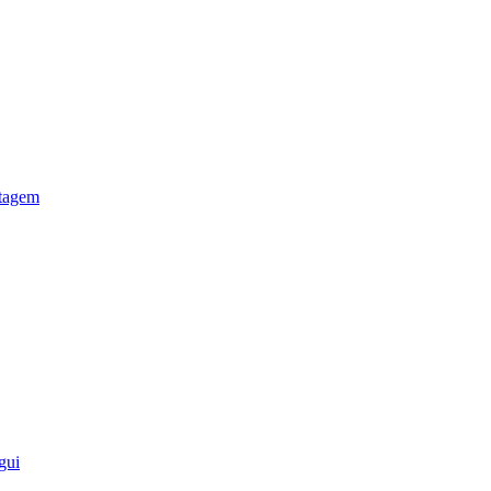
otagem
gui