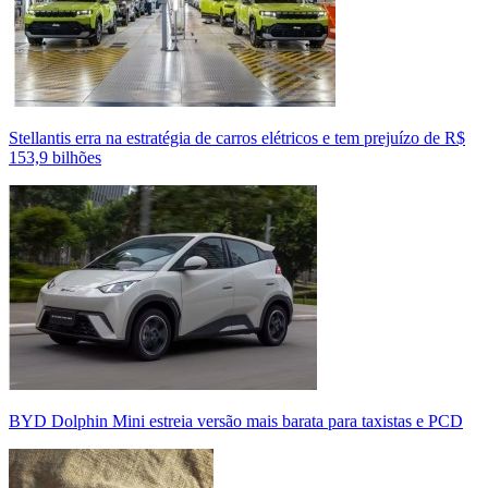
Stellantis erra na estratégia de carros elétricos e tem prejuízo de R$
153,9 bilhões
BYD Dolphin Mini estreia versão mais barata para taxistas e PCD