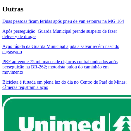
Outras
Duas pessoas ficam feridas após pneu de van estourar na MG-164
Após perseguição, Guarda Municipal prende suspeito de fazer
delivery de drogas
Ação rápida da Guarda Municipal ajuda a salvar recém-nascido
engasgado
PRF apreende 75 mil maços de cigarros contrabandeados após
perseguição na BR-262; motorista pulou do caminhão em
movimento
Bicicleta é furtada em plena luz do dia no Centro de Pará de Minas;
câmeras registram a ação