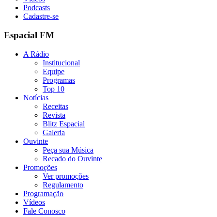
Podcasts
Cadastre-se
Espacial FM
A Rádio
Institucional
Equipe
Programas
Top 10
Notícias
Receitas
Revista
Blitz Espacial
Galeria
Ouvinte
Peça sua Música
Recado do Ouvinte
Promoções
Ver promoções
Regulamento
Programação
Vídeos
Fale Conosco