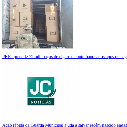
PRF apreende 75 mil maços de cigarros contrabandeados após perse
Ação rápida da Guarda Municipal ajuda a salvar recém-nascido enga