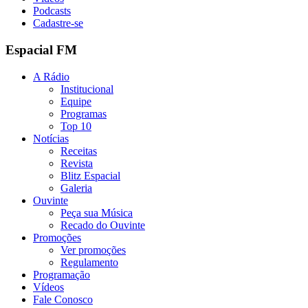
Podcasts
Cadastre-se
Espacial FM
A Rádio
Institucional
Equipe
Programas
Top 10
Notícias
Receitas
Revista
Blitz Espacial
Galeria
Ouvinte
Peça sua Música
Recado do Ouvinte
Promoções
Ver promoções
Regulamento
Programação
Vídeos
Fale Conosco