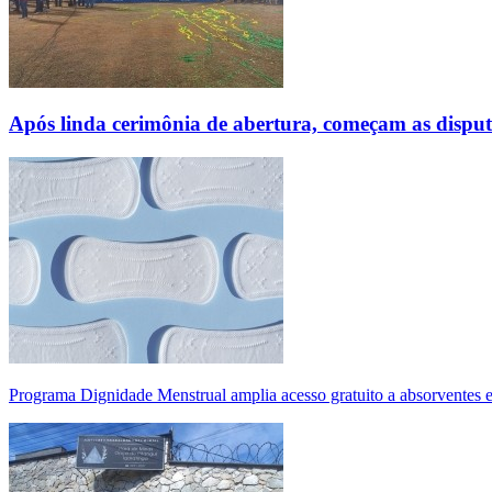
Após linda cerimônia de abertura, começam as disp
Programa Dignidade Menstrual amplia acesso gratuito a absorventes 