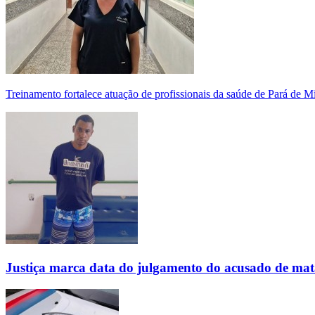
Treinamento fortalece atuação de profissionais da saúde de Pará de 
Justiça marca data do julgamento do acusado de mat