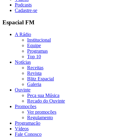
Podcasts
Cadastre-se
Espacial FM
A Rádio
Institucional
Equipe
Programas
Top 10
Notícias
Receitas
Revista
Blitz Espacial
Galeria
Ouvinte
Peça sua Música
Recado do Ouvinte
Promoções
Ver promoções
Regulamento
Programação
Vídeos
Fale Conosco