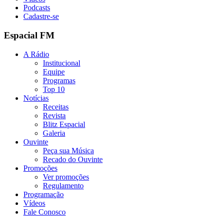
Podcasts
Cadastre-se
Espacial FM
A Rádio
Institucional
Equipe
Programas
Top 10
Notícias
Receitas
Revista
Blitz Espacial
Galeria
Ouvinte
Peça sua Música
Recado do Ouvinte
Promoções
Ver promoções
Regulamento
Programação
Vídeos
Fale Conosco