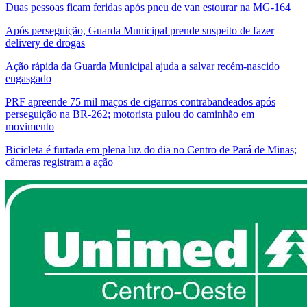
Duas pessoas ficam feridas após pneu de van estourar na MG-164
Após perseguição, Guarda Municipal prende suspeito de fazer
delivery de drogas
Ação rápida da Guarda Municipal ajuda a salvar recém-nascido
engasgado
PRF apreende 75 mil maços de cigarros contrabandeados após
perseguição na BR-262; motorista pulou do caminhão em
movimento
Bicicleta é furtada em plena luz do dia no Centro de Pará de Minas;
câmeras registram a ação