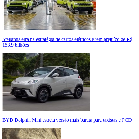
Stellantis erra na estratégia de carros elétricos e tem prejuízo de R$
153,9 bilhões
BYD Dolphin Mini estreia versão mais barata para taxistas e PCD