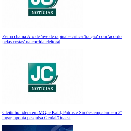
Zema chama Aro de 'ave de rapina' e critica 'traição' com 'acordo
pelas costas' na corrida eleitoral
Cleitinho lidera em MG, e Kalil, Patrus e Simões empatam em 2º
lugar, aponta pesquisa Genial/Quaest