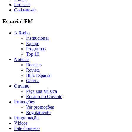
Podcasts
Cadastre-se
Espacial FM
A Rádio
Institucional
Equipe
Programas
Top 10
Notícias
Receitas
Revista
Blitz Espacial
Galeria
Ouvinte
Peça sua Música
Recado do Ouvinte
Promoções
Ver promoções
Regulamento
Programação
Vídeos
Fale Conosco