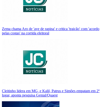
Zema chama Aro de 'ave de rapina' e critica 'traição' com 'acordo
pelas costas' na corrida eleitoral
Cleitinho lidera em MG, e Kalil, Patrus e Simões empatam em 2º
lugar, aponta pesquisa Genial/Quaest