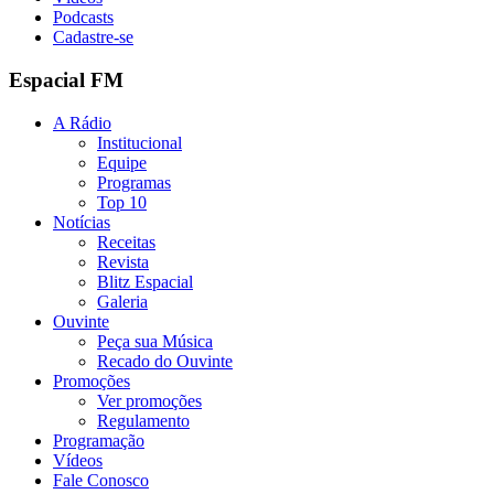
Podcasts
Cadastre-se
Espacial FM
A Rádio
Institucional
Equipe
Programas
Top 10
Notícias
Receitas
Revista
Blitz Espacial
Galeria
Ouvinte
Peça sua Música
Recado do Ouvinte
Promoções
Ver promoções
Regulamento
Programação
Vídeos
Fale Conosco