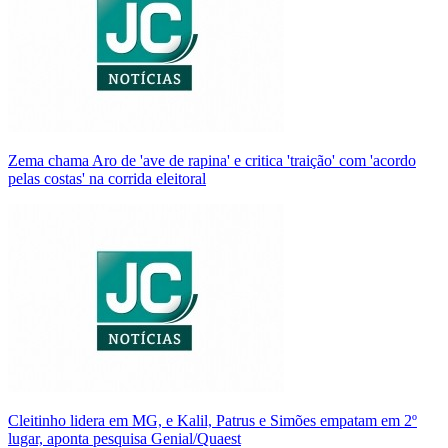
Zema chama Aro de 'ave de rapina' e critica 'traição' com 'acordo
pelas costas' na corrida eleitoral
Cleitinho lidera em MG, e Kalil, Patrus e Simões empatam em 2º
lugar, aponta pesquisa Genial/Quaest