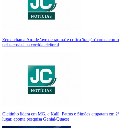
Zema chama Aro de 'ave de rapina' e critica 'traição' com 'acordo
pelas costas' na corrida eleitoral
Cleitinho lidera em MG, e Kalil, Patrus e Simões empatam em 2º
lugar, aponta pesquisa Genial/Quaest