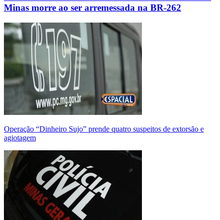
Minas morre ao ser arremessada na BR-262
Operação “Dinheiro Sujo” prende quatro suspeitos de extorsão e
agiotagem