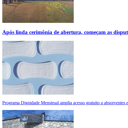
Após linda cerimônia de abertura, começam as disp
Programa Dignidade Menstrual amplia acesso gratuito a absorventes 