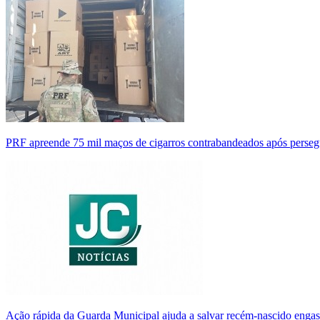
PRF apreende 75 mil maços de cigarros contrabandeados após perse
Ação rápida da Guarda Municipal ajuda a salvar recém-nascido enga