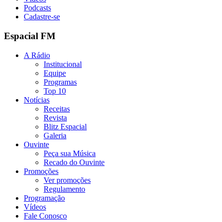
Podcasts
Cadastre-se
Espacial FM
A Rádio
Institucional
Equipe
Programas
Top 10
Notícias
Receitas
Revista
Blitz Espacial
Galeria
Ouvinte
Peça sua Música
Recado do Ouvinte
Promoções
Ver promoções
Regulamento
Programação
Vídeos
Fale Conosco