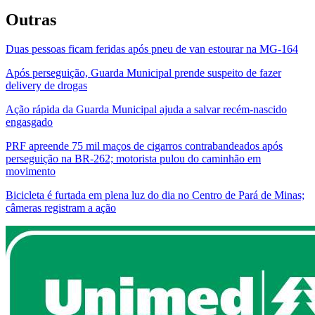
Outras
Duas pessoas ficam feridas após pneu de van estourar na MG-164
Após perseguição, Guarda Municipal prende suspeito de fazer
delivery de drogas
Ação rápida da Guarda Municipal ajuda a salvar recém-nascido
engasgado
PRF apreende 75 mil maços de cigarros contrabandeados após
perseguição na BR-262; motorista pulou do caminhão em
movimento
Bicicleta é furtada em plena luz do dia no Centro de Pará de Minas;
câmeras registram a ação