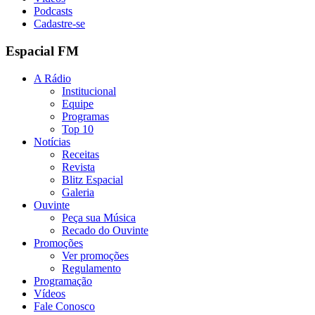
Podcasts
Cadastre-se
Espacial FM
A Rádio
Institucional
Equipe
Programas
Top 10
Notícias
Receitas
Revista
Blitz Espacial
Galeria
Ouvinte
Peça sua Música
Recado do Ouvinte
Promoções
Ver promoções
Regulamento
Programação
Vídeos
Fale Conosco