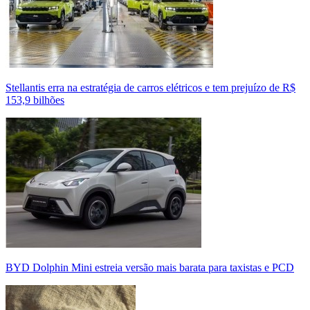
Stellantis erra na estratégia de carros elétricos e tem prejuízo de R$
153,9 bilhões
BYD Dolphin Mini estreia versão mais barata para taxistas e PCD