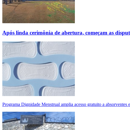
Após linda cerimônia de abertura, começam as disp
Programa Dignidade Menstrual amplia acesso gratuito a absorventes 