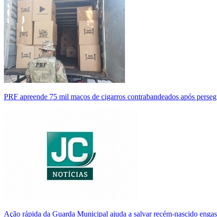
PRF apreende 75 mil maços de cigarros contrabandeados após perse
Ação rápida da Guarda Municipal ajuda a salvar recém-nascido enga