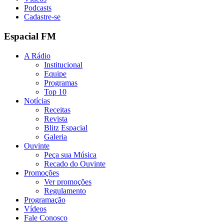
Podcasts
Cadastre-se
Espacial FM
A Rádio
Institucional
Equipe
Programas
Top 10
Notícias
Receitas
Revista
Blitz Espacial
Galeria
Ouvinte
Peça sua Música
Recado do Ouvinte
Promoções
Ver promoções
Regulamento
Programação
Vídeos
Fale Conosco