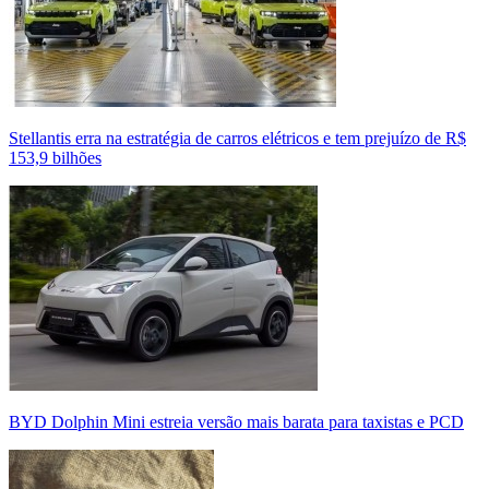
Stellantis erra na estratégia de carros elétricos e tem prejuízo de R$
153,9 bilhões
BYD Dolphin Mini estreia versão mais barata para taxistas e PCD