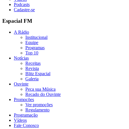
Podcasts
Cadastre-se
Espacial FM
A Rádio
Institucional
Equipe
Programas
Top 10
Notícias
Receitas
Revista
Blitz Espacial
Galeria
Ouvinte
Peça sua Música
Recado do Ouvinte
Promoções
Ver promoções
Regulamento
Programação
Vídeos
Fale Conosco