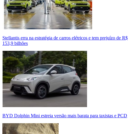
Stellantis erra na estratégia de carros elétricos e tem prejuízo de R$
153,9 bilhões
BYD Dolphin Mini estreia versão mais barata para taxistas e PCD