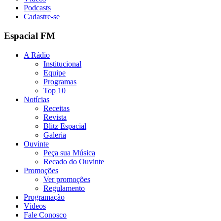
Podcasts
Cadastre-se
Espacial FM
A Rádio
Institucional
Equipe
Programas
Top 10
Notícias
Receitas
Revista
Blitz Espacial
Galeria
Ouvinte
Peça sua Música
Recado do Ouvinte
Promoções
Ver promoções
Regulamento
Programação
Vídeos
Fale Conosco