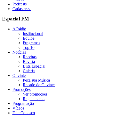
Podcasts
Cadastre-se
Espacial FM
A Rádio
Institucional
Equipe
Programas
Top 10
Notícias
Receitas
Revista
Blitz Espacial
Galeria
Ouvinte
Peça sua Música
Recado do Ouvinte
Promoções
Ver promoções
Regulamento
Programação
Vídeos
Fale Conosco