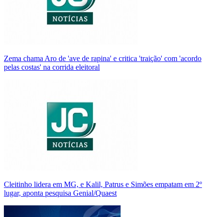
Zema chama Aro de 'ave de rapina' e critica 'traição' com 'acordo
pelas costas' na corrida eleitoral
Cleitinho lidera em MG, e Kalil, Patrus e Simões empatam em 2º
lugar, aponta pesquisa Genial/Quaest