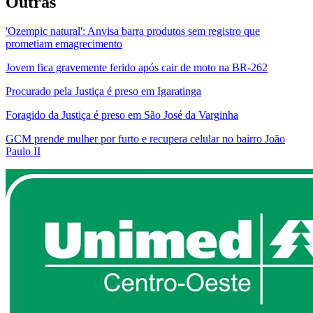
Outras
'Ozempic natural': Anvisa barra produtos sem registro que
prometiam emagrecimento
Jovem fica gravemente ferido após cair de moto na BR-262
Procurado pela Justiça é preso em Igaratinga
Foragido da Justiça é preso em São José da Varginha
GCM prende mulher por furto e recupera celular no bairro João
Paulo II