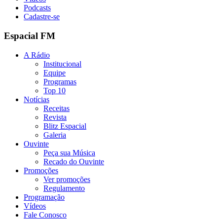
Podcasts
Cadastre-se
Espacial FM
A Rádio
Institucional
Equipe
Programas
Top 10
Notícias
Receitas
Revista
Blitz Espacial
Galeria
Ouvinte
Peça sua Música
Recado do Ouvinte
Promoções
Ver promoções
Regulamento
Programação
Vídeos
Fale Conosco