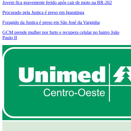
Jovem fica gravemente ferido após cair de moto na BR-262
Procurado pela Justiça é preso em Igaratinga
Foragido da Justiça é preso em São José da Varginha
GCM prende mulher por furto e recupera celular no bairro João
Paulo II