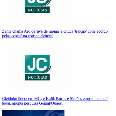
Zema chama Aro de 'ave de rapina' e critica 'traição' com 'acordo
pelas costas' na corrida eleitoral
Cleitinho lidera em MG, e Kalil, Patrus e Simões empatam em 2º
lugar, aponta pesquisa Genial/Quaest