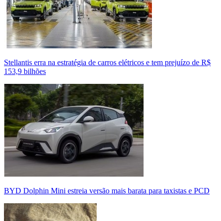
Stellantis erra na estratégia de carros elétricos e tem prejuízo de R$
153,9 bilhões
BYD Dolphin Mini estreia versão mais barata para taxistas e PCD