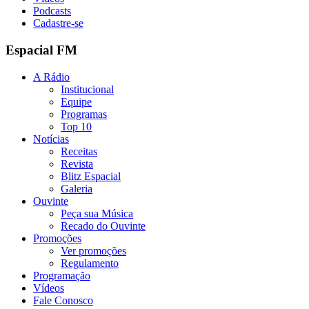
Podcasts
Cadastre-se
Espacial FM
A Rádio
Institucional
Equipe
Programas
Top 10
Notícias
Receitas
Revista
Blitz Espacial
Galeria
Ouvinte
Peça sua Música
Recado do Ouvinte
Promoções
Ver promoções
Regulamento
Programação
Vídeos
Fale Conosco