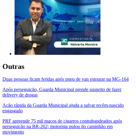
Outras
Duas pessoas ficam feridas após pneu de van estourar na MG-164
Após perseguição, Guarda Municipal prende suspeito de fazer
delivery de drogas
Ação rápida da Guarda Municipal ajuda a salvar recém-nascido
engasgado
PRF apreende 75 mil maços de cigarros contrabandeados após
perseguição na BR-262; motorista pulou do caminhão em
movimento