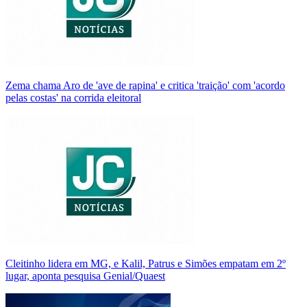
Zema chama Aro de 'ave de rapina' e critica 'traição' com 'acordo
pelas costas' na corrida eleitoral
Cleitinho lidera em MG, e Kalil, Patrus e Simões empatam em 2º
lugar, aponta pesquisa Genial/Quaest