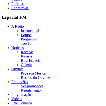
Podcasts
Cadastre-se
Espacial FM
A Rádio
Institucional
Equipe
Programas
Top 10
Notícias
Receitas
Revista
Blitz Espacial
Galeria
Ouvinte
Peça sua Música
Recado do Ouvinte
Promoções
Ver promoções
Regulamento
Programação
Vídeos
Fale Conosco