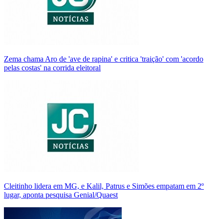
Zema chama Aro de 'ave de rapina' e critica 'traição' com 'acordo
pelas costas' na corrida eleitoral
Cleitinho lidera em MG, e Kalil, Patrus e Simões empatam em 2º
lugar, aponta pesquisa Genial/Quaest