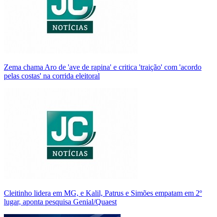
Zema chama Aro de 'ave de rapina' e critica 'traição' com 'acordo
pelas costas' na corrida eleitoral
Cleitinho lidera em MG, e Kalil, Patrus e Simões empatam em 2º
lugar, aponta pesquisa Genial/Quaest