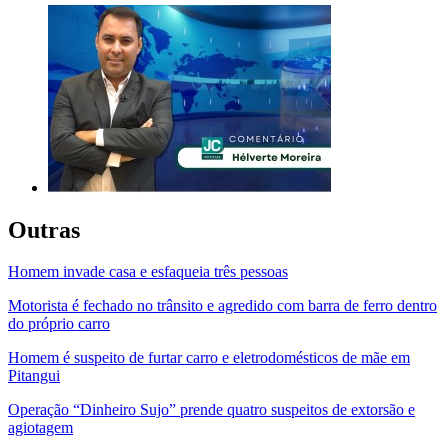
Outras
Homem invade casa e esfaqueia três pessoas
Motorista é fechado no trânsito e agredido com barra de ferro dentro
do próprio carro
Homem é suspeito de furtar carro e eletrodomésticos de mãe em
Pitangui
Operação “Dinheiro Sujo” prende quatro suspeitos de extorsão e
agiotagem