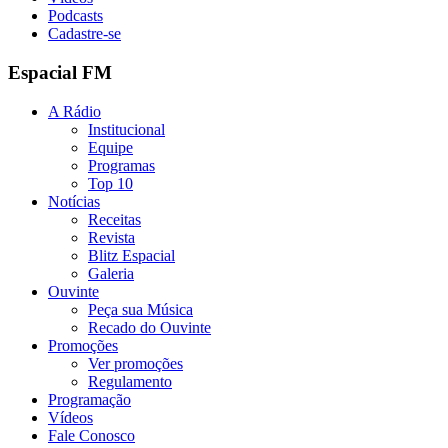
Podcasts
Cadastre-se
Espacial FM
A Rádio
Institucional
Equipe
Programas
Top 10
Notícias
Receitas
Revista
Blitz Espacial
Galeria
Ouvinte
Peça sua Música
Recado do Ouvinte
Promoções
Ver promoções
Regulamento
Programação
Vídeos
Fale Conosco