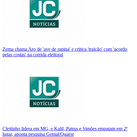
Zema chama Aro de 'ave de rapina' e critica 'traição' com 'acordo
pelas costas' na corrida eleitoral
Cleitinho lidera em MG, e Kalil, Patrus e Simões empatam em 2º
lugar, aponta pesquisa Genial/Quaest