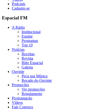
Podcasts
Cadastre-se
Espacial FM
A Rádio
Institucional
Equipe
Programas
Top 10
Notícias
Receitas
Revista
Blitz Espacial
Galeria
Ouvinte
Peça sua Música
Recado do Ouvinte
Promoções
Ver promoções
Regulamento
Programação
Vídeos
Fale Conosco