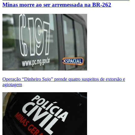
Minas morre ao ser arremessada na BR-262
Operação “Dinheiro Sujo” prende quatro suspeitos de extorsão e
agiotagem