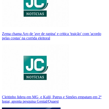
Zema chama Aro de 'ave de rapina' e critica 'traição' com 'acordo
pelas costas' na corrida eleitoral
Cleitinho lidera em MG, e Kalil, Patrus e Simões empatam em 2º
lugar, aponta pesquisa Genial/Quaest