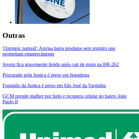
Outras
'Ozempic natural': Anvisa barra produtos sem registro que
prometiam emagrecimento
Jovem fica gravemente ferido após cair de moto na BR-262
Procurado pela Justiça é preso em Igaratinga
Foragido da Justiça é preso em São José da Varginha
GCM prende mulher por furto e recupera celular no bairro João
Paulo II