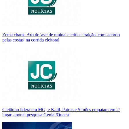
Zema chama Aro de 'ave de rapina' e critica 'traição' com 'acordo
pelas costas' na corrida eleitoral
Cleitinho lidera em MG, e Kalil, Patrus e Simões empatam em 2º
lugar, aponta pesquisa Genial/Quaest