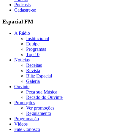
Podcasts
Cadastre-se
Espacial FM
A Rádio
Institucional
Equipe
Programas
Top 10
Notícias
Receitas
Revista
Blitz Espacial
Galeria
Ouvinte
Peça sua Música
Recado do Ouvinte
Promoções
Ver promoções
Regulamento
Programação
Vídeos
Fale Conosco