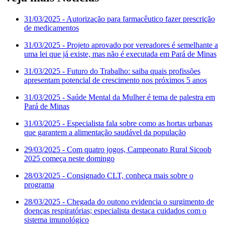
31/03/2025
- Autorização para farmacêutico fazer prescrição
de medicamentos
31/03/2025
- Projeto aprovado por vereadores é semelhante a
uma lei que já existe, mas não é executada em Pará de Minas
31/03/2025
- Futuro do Trabalho: saiba quais profissões
apresentam potencial de crescimento nos próximos 5 anos
31/03/2025
- Saúde Mental da Mulher é tema de palestra em
Pará de Minas
31/03/2025
- Especialista fala sobre como as hortas urbanas
que garantem a alimentação saudável da população
29/03/2025
- Com quatro jogos, Campeonato Rural Sicoob
2025 começa neste domingo
28/03/2025
- Consignado CLT, conheça mais sobre o
programa
28/03/2025
- Chegada do outono evidencia o surgimento de
doenças respiratórias; especialista destaca cuidados com o
sistema imunológico