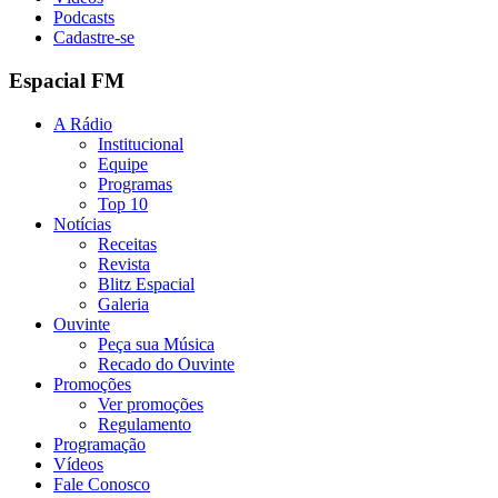
Podcasts
Cadastre-se
Espacial FM
A Rádio
Institucional
Equipe
Programas
Top 10
Notícias
Receitas
Revista
Blitz Espacial
Galeria
Ouvinte
Peça sua Música
Recado do Ouvinte
Promoções
Ver promoções
Regulamento
Programação
Vídeos
Fale Conosco