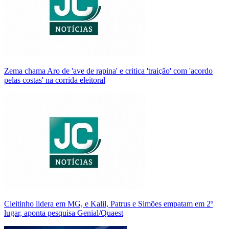
Zema chama Aro de 'ave de rapina' e critica 'traição' com 'acordo
pelas costas' na corrida eleitoral
Cleitinho lidera em MG, e Kalil, Patrus e Simões empatam em 2º
lugar, aponta pesquisa Genial/Quaest