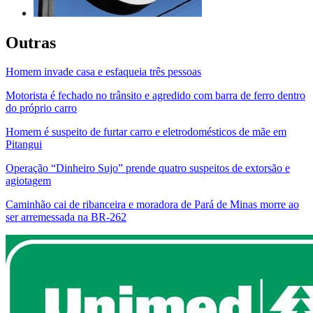
Outras
Homem invade casa e esfaqueia três pessoas
Motorista é fechado no trânsito e agredido com barra de ferro dentro
do próprio carro
Homem é suspeito de furtar carro e eletrodomésticos de mãe em
Pitangui
Operação “Dinheiro Sujo” prende quatro suspeitos de extorsão e
agiotagem
Caminhão cai de ribanceira e moradora de Pará de Minas morre ao
ser arremessada na BR-262