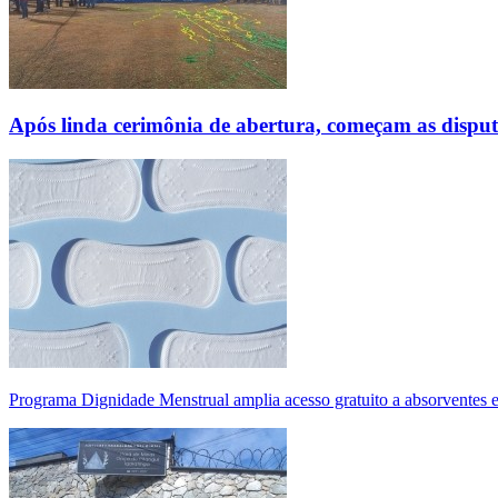
Após linda cerimônia de abertura, começam as disp
Programa Dignidade Menstrual amplia acesso gratuito a absorventes 