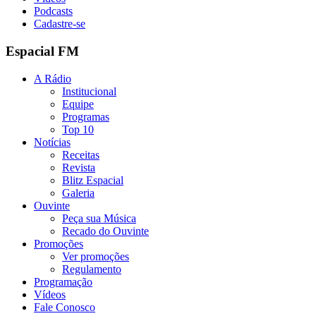
Podcasts
Cadastre-se
Espacial FM
A Rádio
Institucional
Equipe
Programas
Top 10
Notícias
Receitas
Revista
Blitz Espacial
Galeria
Ouvinte
Peça sua Música
Recado do Ouvinte
Promoções
Ver promoções
Regulamento
Programação
Vídeos
Fale Conosco