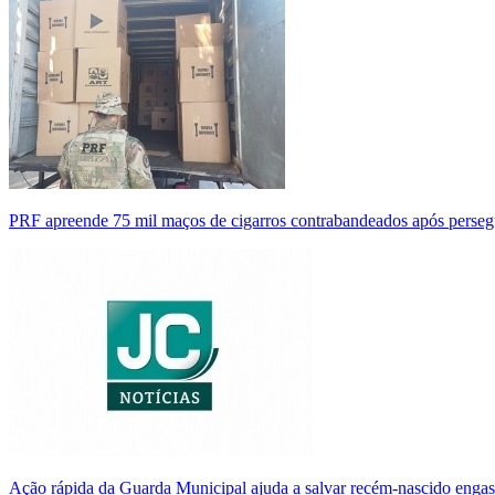
PRF apreende 75 mil maços de cigarros contrabandeados após perse
Ação rápida da Guarda Municipal ajuda a salvar recém-nascido enga