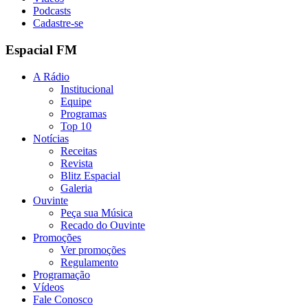
Podcasts
Cadastre-se
Espacial FM
A Rádio
Institucional
Equipe
Programas
Top 10
Notícias
Receitas
Revista
Blitz Espacial
Galeria
Ouvinte
Peça sua Música
Recado do Ouvinte
Promoções
Ver promoções
Regulamento
Programação
Vídeos
Fale Conosco