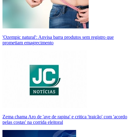
'Ozempic natural': Anvisa barra produtos sem registro que
prometiam emagrecimento
Zema chama Aro de 'ave de rapina' e critica 'traição' com 'acordo
pelas costas' na corrida eleitoral