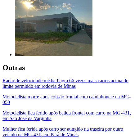
Outras
Radar de velocidade média flagra 66 vezes mais carros acima do
limite permitido em rodovia de Minas
Motociclista morre após colisão frontal com caminhonete na MG-
050
Motociclista fica ferido após batida frontal com carro na MG-431,
em São José da Varginha
Mulher fica ferida após carro ser atingido na traseira por outro
veículo na MG-431, em Pará de Minas