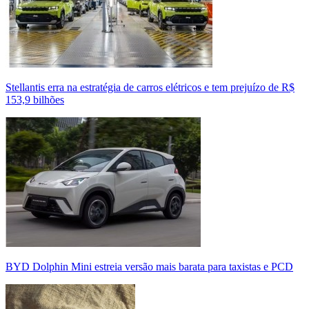
Stellantis erra na estratégia de carros elétricos e tem prejuízo de R$
153,9 bilhões
BYD Dolphin Mini estreia versão mais barata para taxistas e PCD