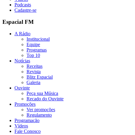
Podcasts
Cadastre-se
Espacial FM
A Rádio
Institucional
Equipe
Programas
Top 10
Notícias
Receitas
Revista
Blitz Espacial
Galeria
Ouvinte
Peça sua Música
Recado do Ouvinte
Promoções
Ver promoções
Regulamento
Programação
Vídeos
Fale Conosco