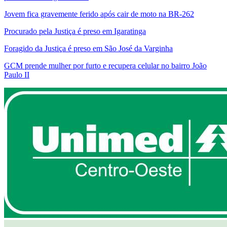
Jovem fica gravemente ferido após cair de moto na BR-262
Procurado pela Justiça é preso em Igaratinga
Foragido da Justiça é preso em São José da Varginha
GCM prende mulher por furto e recupera celular no bairro João
Paulo II