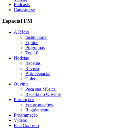
Podcasts
Cadastre-se
Espacial FM
A Rádio
Institucional
Equipe
Programas
Top 10
Notícias
Receitas
Revista
Blitz Espacial
Galeria
Ouvinte
Peça sua Música
Recado do Ouvinte
Promoções
Ver promoções
Regulamento
Programação
Vídeos
Fale Conosco