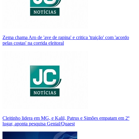
Zema chama Aro de 'ave de rapina' e critica 'traição' com 'acordo
pelas costas' na corrida eleitoral
Cleitinho lidera em MG, e Kalil, Patrus e Simões empatam em 2º
lugar, aponta pesquisa Genial/Quaest