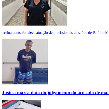
Treinamento fortalece atuação de profissionais da saúde de Pará de 
Justiça marca data do julgamento do acusado de mat