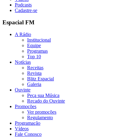
Podcasts
Cadastre-se
Espacial FM
A Rádio
Institucional
Equipe
Programas
Top 10
Notícias
Receitas
Revista
Blitz Espacial
Galeria
Ouvinte
Peça sua Música
Recado do Ouvinte
Promoções
Ver promoções
Regulamento
Programação
Vídeos
Fale Conosco