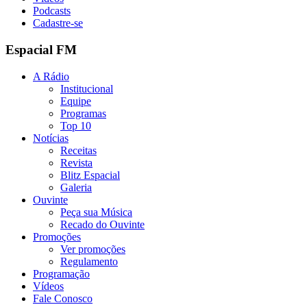
Podcasts
Cadastre-se
Espacial FM
A Rádio
Institucional
Equipe
Programas
Top 10
Notícias
Receitas
Revista
Blitz Espacial
Galeria
Ouvinte
Peça sua Música
Recado do Ouvinte
Promoções
Ver promoções
Regulamento
Programação
Vídeos
Fale Conosco