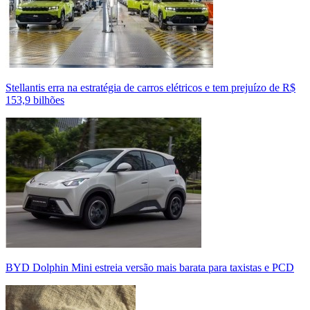
Stellantis erra na estratégia de carros elétricos e tem prejuízo de R$
153,9 bilhões
BYD Dolphin Mini estreia versão mais barata para taxistas e PCD