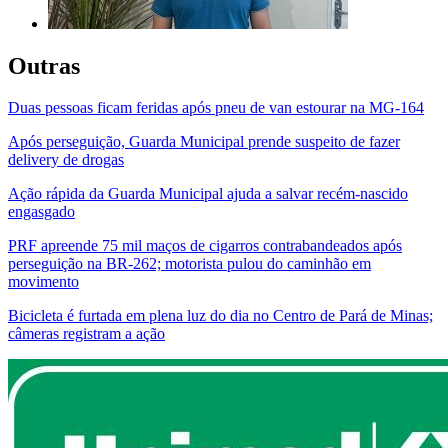
Outras
Duas pessoas ficam feridas após pneu de van estourar na MG-164
Após perseguição, Guarda Municipal prende suspeito de fazer
delivery de drogas
Ação rápida da Guarda Municipal ajuda a salvar recém-nascido
engasgado
PRF apreende 75 mil maços de cigarros contrabandeados após
perseguição na BR-262; motorista pulou do caminhão em
movimento
Bicicleta é furtada em plena luz do dia no Centro de Pará de Minas;
câmeras registram a ação