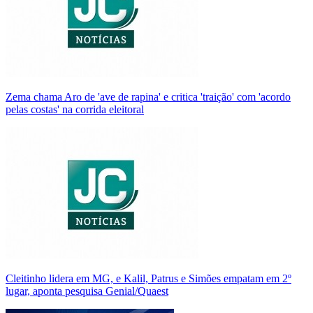
Zema chama Aro de 'ave de rapina' e critica 'traição' com 'acordo
pelas costas' na corrida eleitoral
Cleitinho lidera em MG, e Kalil, Patrus e Simões empatam em 2º
lugar, aponta pesquisa Genial/Quaest