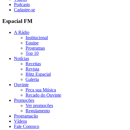
Podcasts
Cadastre-se
Espacial FM
A Rádio
Institucional
Equipe
Programas
Top 10
Notícias
Receitas
Revista
Blitz Espacial
Galeria
Ouvinte
Peça sua Música
Recado do Ouvinte
Promoções
Ver promoções
Regulamento
Programação
Vídeos
Fale Conosco